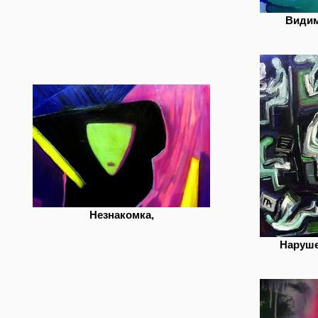
Видим
Незнакомка,
Наруше