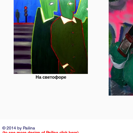
На светофоре
© 2014 by Pailina
(to see more design of Pailina click here)