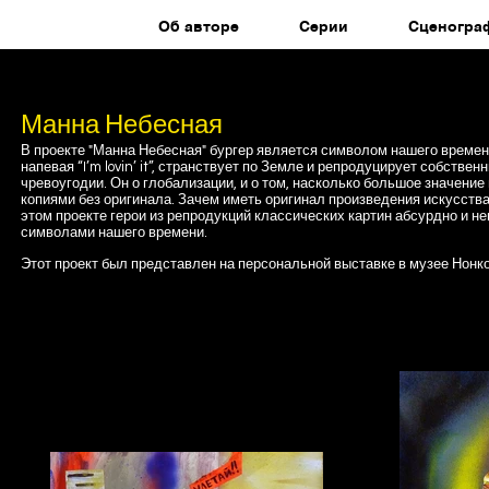
Об авторе
Серии
Сценогра
Манна Небесная
В проекте "Манна Небесная" бургер является символом нашего времени
напевая “I’m lovin’ it”, странствует по Земле и репродуцирует собств
чревоугодии. Он о глобализации, и о том, насколько большое значени
копиями без оригинала. Зачем иметь оригинал произведения искусств
этом проекте герои из репродукций классических картин абсурдно и 
символами нашего времени.
Этот проект был представлен на персональной выставке в музее Нонко