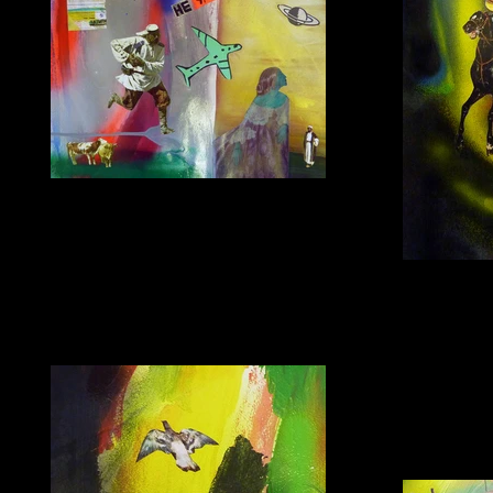
Не улетай на Сатурн!
бумага, коллаж, 2015г.
4 всад
бумага,