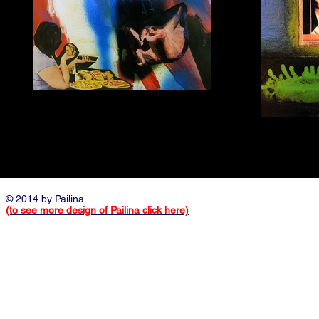
Тяга к прекрасному
бумага, коллаж, 50:40, 2015г.
бум
© 2014 by Pailina
(to see more design of Pailina click here)